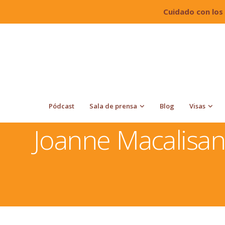
Cuidado con los
Pódcast
Sala de prensa
Blog
Visas
Quiroga Law Office, PLLC
Abogados de Inmigración y 
Joanne Macalisa