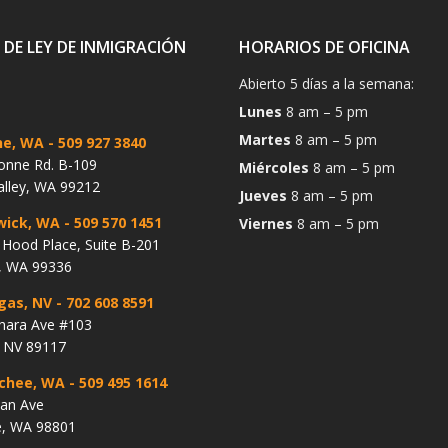
 DE LEY DE INMIGRACIÓN
HORARIOS DE OFICINA
Abierto 5 días a la semana:
Lunes
8 am – 5 pm
Martes
8 am – 5 pm
ne, WA
- 509 927 3840
onne Rd. B-109
Miércoles
8 am – 5 pm
alley, WA 99212
Jueves
8 am – 5 pm
wick, WA
- 509 570 1451
Viernes
8 am – 5 pm
Hood Place, Suite B-201
, WA 99336
gas, NV
- 702 608 8591
hara Ave #103
, NV 89117
chee, WA
- 509 495 1614
lan Ave
, WA 98801