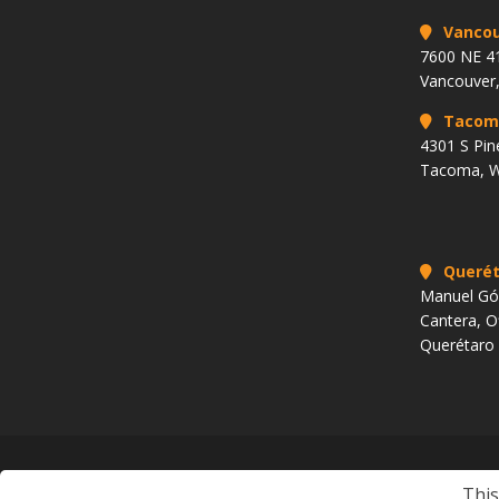
Vancou
7600 NE 41
Vancouver
Tacom
4301 S Pin
Tacoma, 
Querét
Manuel Góm
Cantera, O
Querétaro
Copyright 2009 al presente. Todos los derechos reservados.
This