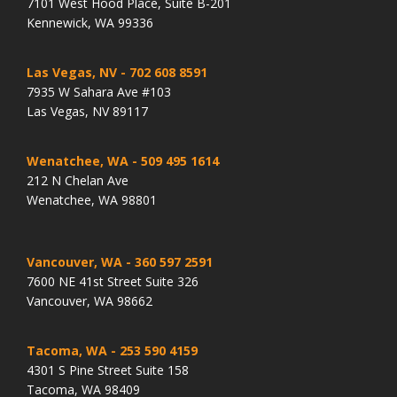
7101 West Hood Place, Suite B-201
Kennewick, WA 99336
Las Vegas, NV
- 702 608 8591
7935 W Sahara Ave #103
Las Vegas, NV 89117
Wenatchee, WA
- 509 495 1614
212 N Chelan Ave
Wenatchee, WA 98801
Vancouver, WA
- 360 597 2591
7600 NE 41st Street Suite 326
Vancouver, WA 98662
Tacoma, WA
- 253 590 4159
4301 S Pine Street Suite 158
Tacoma, WA 98409