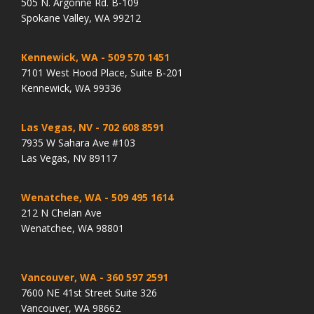
505 N. Argonne Rd. B-109
Spokane Valley, WA 99212
Kennewick, WA
- 509 570 1451
7101 West Hood Place, Suite B-201
Kennewick, WA 99336
Las Vegas, NV
- 702 608 8591
7935 W Sahara Ave #103
Las Vegas, NV 89117
Wenatchee, WA
- 509 495 1614
212 N Chelan Ave
Wenatchee, WA 98801
Vancouver, WA
- 360 597 2591
7600 NE 41st Street Suite 326
Vancouver, WA 98662