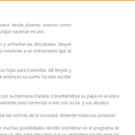
biano desde jóvenes vivieron como
aunque nacieran en uno.
 enfrentar las dificultades. Binyeli
ía renunciar a un instrumento que la
 hijas para Colombia. Allí Binyeli y
 entonces su sueño ha sido escribir
 con su hermana Daniela. Convirtiéndose su papá en el único
amente para comenzar a vivir con su tía y sus abuelos.
rtar las normas de la sociedad, defiende todas sus posturas.
 muchas posibilidades decidió inscribirse en el programa de
marse un año para descubrir que su verdadera pasión eran las