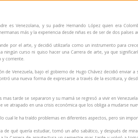
adre es Venezolana, y su padre Hernando López quien era Colom
s hermanas más y la experiencia desde niñas es de ser de dos países 
 por el arte, y decidió utilizarla como un instrumento para crecer y
a ningún curso ni quiso hacer una Carrera de arte, ya que significar
 y corriente.
 de Venezuela, bajo el gobierno de Hugo Chávez decidió enviar a sus
tró una nueva forma de expresarse a través de la escritura, y desde
 mas tarde se separaron y su mamá se regresó a vivir en Venezuela
ve atrapado en una crisis económica que los obliga a mudarse nuev
 lo cual le ha traído problemas en diferentes aspectos, pero sin impo
ra de qué quería estudiar, tomó un año sabático, y después de mirar
ió a la Carrera de arquitectura un semestre mas tarde y volvió a to