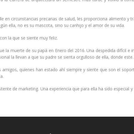
alle en circunstancias precarias de salud, les proporciona alimento 
gún ella, no es su mascota, sino su canhijo y el amor de su vida.
on la que se siente muy feliz.
fue la muerte de su papá en Enero del 2016. Una despedida difícil e
nal la llevan a que su padre se sienta orgulloso de ella, donde este.
s amigos, quienes han estado ahí siempre y siente que son el soporte
a.
ente de marketing. Una experiencia que para ella ha sido especial y e