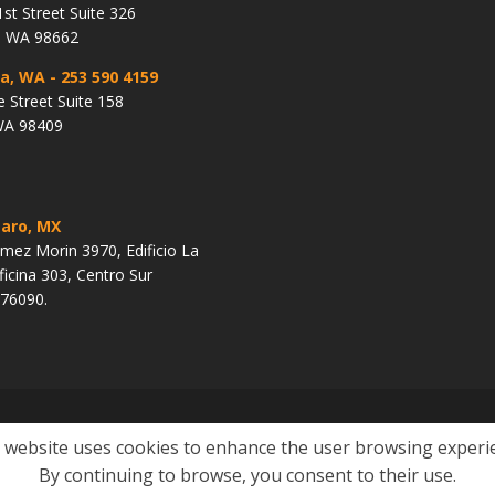
st Street Suite 326
, WA 98662
a, WA
- 253 590 4159
e Street Suite 158
WA 98409
aro, MX
ez Morin 3970, Edificio La
ficina 303, Centro Sur
 76090.
 website uses cookies to enhance the user browsing experi
dadanía
Perdones
Green Card
Políticas del Sitio
Mapa del sitio
By continuing to browse, you consent to their use.