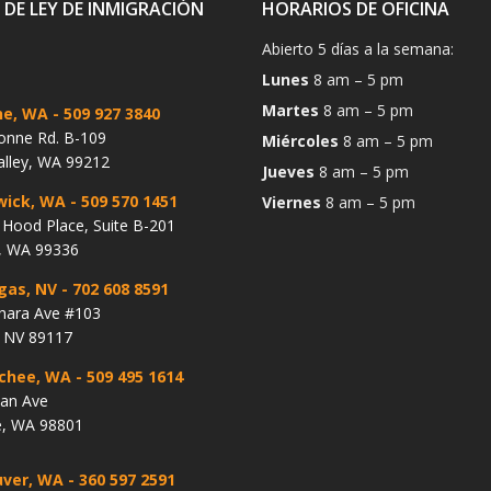
 DE LEY DE INMIGRACIÓN
HORARIOS DE OFICINA
Abierto 5 días a la semana:
Lunes
8 am – 5 pm
Martes
8 am – 5 pm
ne, WA
- 509 927 3840
onne Rd. B-109
Miércoles
8 am – 5 pm
alley, WA 99212
Jueves
8 am – 5 pm
wick, WA
- 509 570 1451
Viernes
8 am – 5 pm
Hood Place, Suite B-201
, WA 99336
gas, NV
- 702 608 8591
hara Ave #103
, NV 89117
chee, WA
- 509 495 1614
lan Ave
, WA 98801
ver, WA
- 360 597 2591