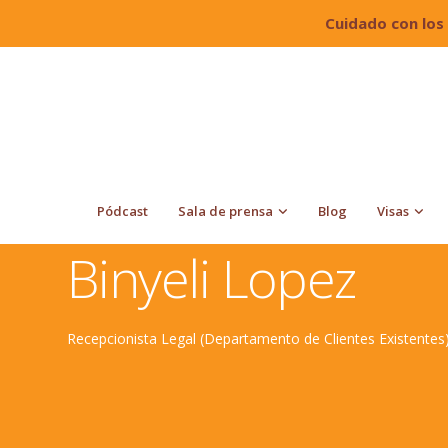
Cuidado con los
Pódcast
Sala de prensa
Blog
Visas
Quiroga Law Office, PLLC
Abogados de Inmigración y 
Binyeli Lopez
Recepcionista Legal (Departamento de Clientes Existentes