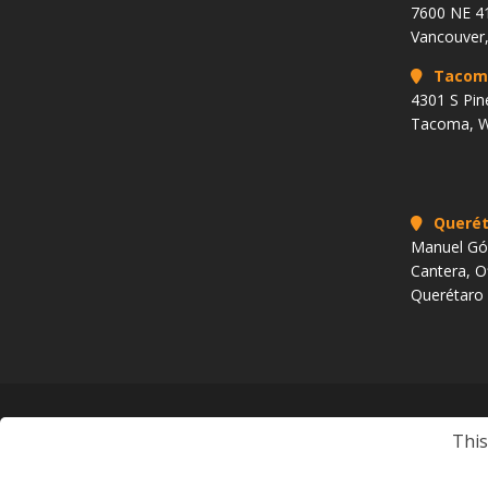
7600 NE 41
Vancouver
Tacom
4301 S Pin
Tacoma, 
Querét
Manuel Góm
Cantera, O
Querétaro
Copyright 2009 al presente. Todos los derechos reservados.
This
Ciu