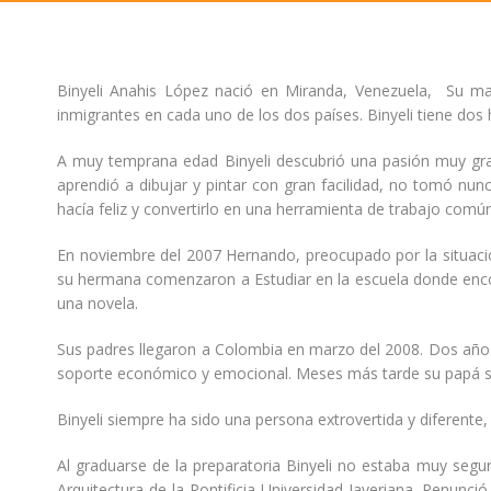
Binyeli Anahis López nació en Miranda, Venezuela, Su m
inmigrantes en cada uno de los dos países. Binyeli tiene do
A muy temprana edad Binyeli descubrió una pasión muy grande
aprendió a dibujar y pintar con gran facilidad, no tomó nunc
hacía feliz y convertirlo en una herramienta de trabajo común
En noviembre del 2007 Hernando, preocupado por la situación
su hermana comenzaron a Estudiar en la escuela donde encon
una novela.
Sus padres llegaron a Colombia en marzo del 2008. Dos años
soporte económico y emocional. Meses más tarde su papá se 
Binyeli siempre ha sido una persona extrovertida y diferente,
Al graduarse de la preparatoria Binyeli no estaba muy segu
Arquitectura de la Pontificia Universidad Javeriana. Renunc