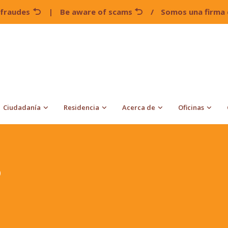
 fraudes
|
Be aware of scams
/
Somos una firma 
Ciudadanía
Residencia
Acerca de
Oficinas
Personal Jurídico
Binyeli Lopez
)