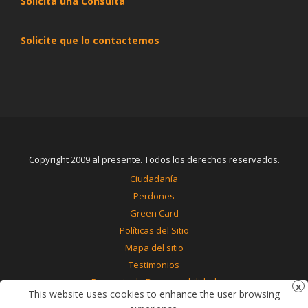
Solicita una Consulta
Solicite que lo contactemos
Copyright 2009 al presente. Todos los derechos reservados.
Ciudadanía
Perdones
Green Card
Políticas del Sitio
Mapa del sitio
Testimonios
Renuncia de Responsabilidad
This website uses cookies to enhance the user browsing
Contáctenos