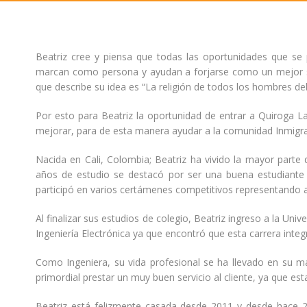
Beatriz cree y piensa que todas las oportunidades que se 
marcan como persona y ayudan a forjarse como un mejor ser 
que describe su idea es “La religión de todos los hombres de
Por esto para Beatriz la oportunidad de entrar a Quiroga 
mejorar, para de esta manera ayudar a la comunidad Inmigra
Nacida en Cali, Colombia; Beatriz ha vivido la mayor parte
años de estudio se destacó por ser una buena estudiante y
participó en varios certámenes competitivos representando al
Al finalizar sus estudios de colegio, Beatriz ingreso a la Un
Ingeniería Electrónica ya que encontró que esta carrera integ
Como Ingeniera, su vida profesional se ha llevado en su ma
primordial prestar un muy buen servicio al cliente, ya que esta
Beatriz está felizmente casada desde 2011 y desde hace 