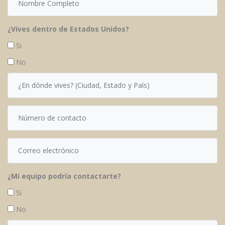
¿Vives dentro de Estados Unidos?
Si
No
¿Mi equipo podría contactarte?
Si
No