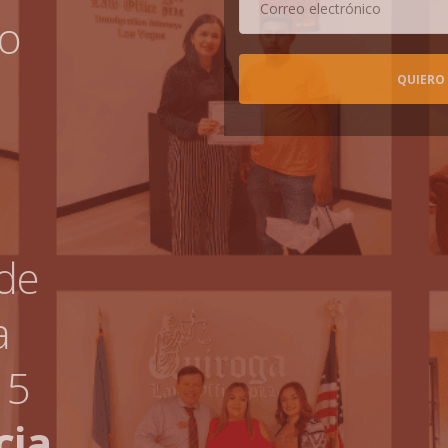
so
de
a
15
cia