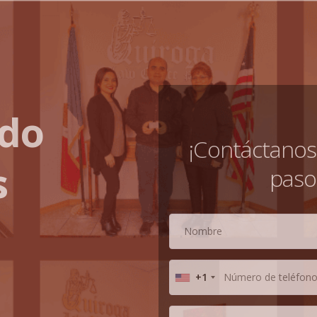
do
¡Contáctanos 
s
paso
+1