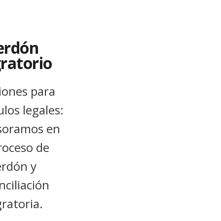
erdón
ratorio
iones para
los legales:
esoramos en
roceso de
erdón y
nciliación
ratoria.