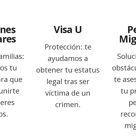
ones
Visa U
P
ares
Mig
Protección: te
milias:
Soluc
ayudamos a
os tu
obstácu
obtener tu estatus
ara que
te as
legal tras ser
unirte
tu p
víctima de un
seres
p
crimen.
os.
reco
mig