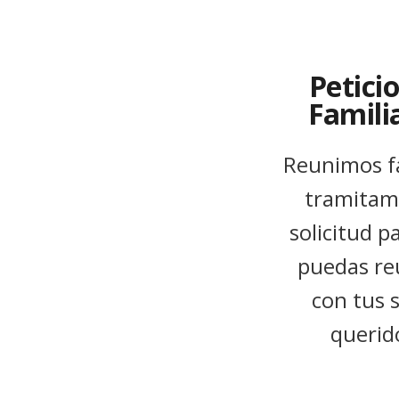
Petici
Famili
Reunimos fa
tramitam
solicitud p
puedas re
con tus 
querid