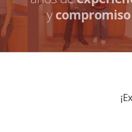
y
compromiso
¡E