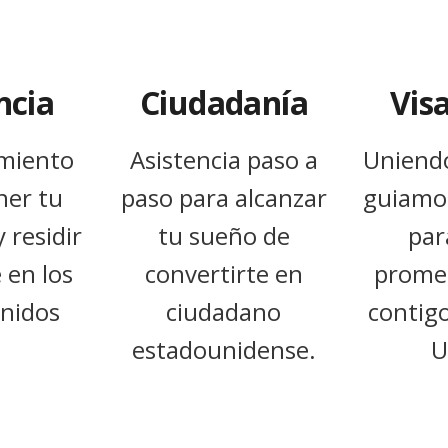
ncia
Ciudadanía
Vis
miento
Asistencia paso a
Uniend
ner tu
paso para alcanzar
guiamo
 residir
tu sueño de
par
 en los
convertirte en
promet
nidos
ciudadano
contig
estadounidense.
U