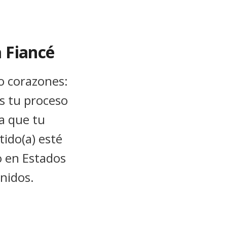
a Fiancé
o corazones:
s tu proceso
a que tu
ido(a) esté
o en Estados
nidos.