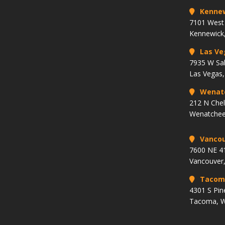
Kenne
7101 West 
Kennewick
Las Ve
7935 W Sa
Las Vegas
Wenat
212 N Che
Wenatchee
Vancou
7600 NE 41
Vancouver
Tacom
4301 S Pin
Tacoma, 