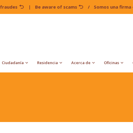
 fraudes
|
Be aware of scams
/
Somos una firma 
Ciudadanía
Residencia
Acerca de
Oficinas