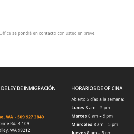
ffice se pondrá en contacto con usted en breve.
 DE LEY DE INMIGRACIÓN
HORARIOS DE OFICINA
Abierto 5 días a la semana:
Lunes
8 am – 5 pm
Martes
8 am – 5 pm
ne, WA
- 509 927 3840
onne Rd. B-109
Miércoles
8 am – 5 pm
alley, WA 99212
Jueves
8 am – 5 pm