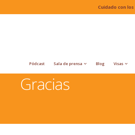
Cuidado con los
Pódcast
Sala de prensa
Blog
Visas
Quiroga Law Office, PLLC
Gracias
Gracias