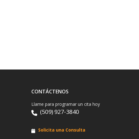
CONTÁCTENOS
Llame para programar un cita hoy
(509) 927-3840
Solicita una Consulta