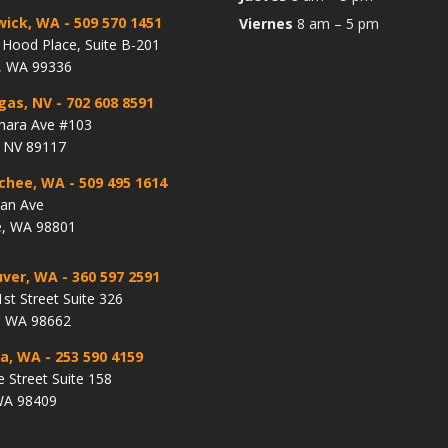
wick, WA
- 509 570 1451
Viernes
8 am – 5 pm
Hood Place, Suite B-201
, WA 99336
gas, NV
- 702 608 8591
hara Ave #103
, NV 89117
chee, WA
- 509 495 1614
lan Ave
, WA 98801
ver, WA
- 360 597 2591
st Street Suite 326
, WA 98662
a, WA
- 253 590 4159
e Street Suite 158
WA 98409